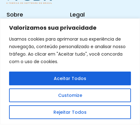
Sobre
Legal
Valorizamos sua privacidade
Nossa História
Termos e Condições
FAQ
Usamos cookies para aprimorar sua experiência de
Política de Privacidade
navegação, conteúdo personalizado e analisar nosso
Código de Ética e Conduta
tráfego. Ao clicar em "Aceitar tudo", você concorda
com o uso de cookies.
Canal de Ética e Conduta
Contatos
Siga-nos
Aceitar Todos
Fale Conosco
Instagram
Customize
Trabalhe na FSBR
Linkedin
Rejeitar Todos
Copyright © 2025 FSBR – Todos os direitos reservados. CNPJ:
20.263.110/0001-53