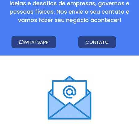
ideias e desafios de empresas, governos e
pessoas físicas.
Nos envie o seu contato e
vamos fazer seu negócio acontecer!
WHATSAPP
CONTATO