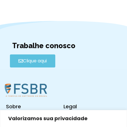
Trabalhe conosco
Clique aqui
Sobre
Legal
Valorizamos sua privacidade
Nossa História
Termos e Condições