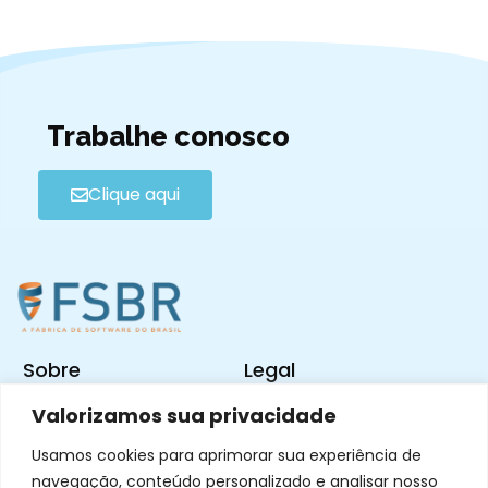
Trabalhe conosco
Clique aqui
Sobre
Legal
Valorizamos sua privacidade
Nossa História
Termos e Condições
FAQ
Usamos cookies para aprimorar sua experiência de
Política de Privacidade
navegação, conteúdo personalizado e analisar nosso